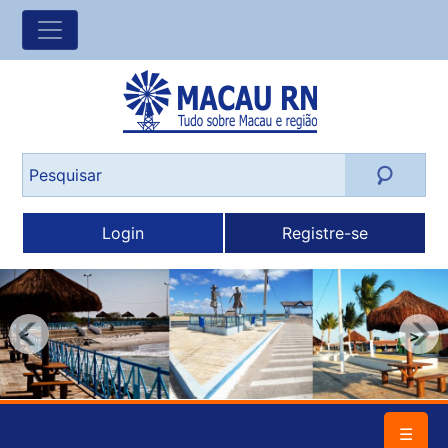
Login
Registre-se
<
>
☰