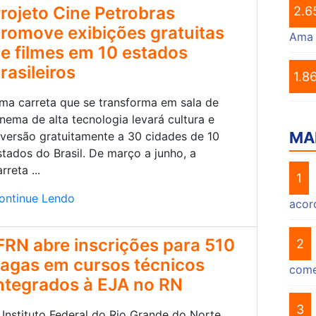
rojeto Cine Petrobras
2.6
romove exibições gratuitas
Ama
e filmes em 10 estados
rasileiros
1.8
ma carreta que se transforma em sala de
inema de alta tecnologia levará cultura e
MA
iversão gratuitamente a 30 cidades de 10
stados do Brasil. De março a junho, a
rreta ...
1
ontinue Lendo
acor
FRN abre inscrições para 510
2
agas em cursos técnicos
come
ntegrados à EJA no RN
3
 Instituto Federal do Rio Grande do Norte