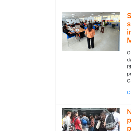
S
s
i
O
d
R
p
C
C
N
p
p