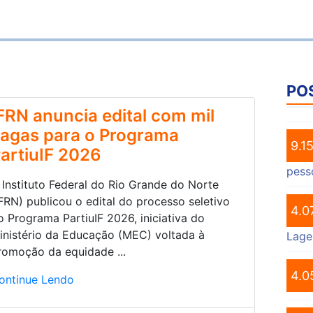
PO
FRN anuncia edital com mil
agas para o Programa
9.1
artiuIF 2026
pess
 Instituto Federal do Rio Grande do Norte
IFRN) publicou o edital do processo seletivo
4.0
o Programa PartiuIF 2026, iniciativa do
inistério da Educação (MEC) voltada à
Lage
romoção da equidade ...
4.0
ontinue Lendo