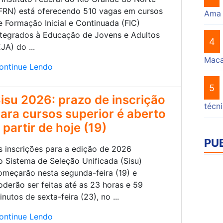
IFRN) está oferecendo 510 vagas em cursos
Ama
e Formação Inicial e Continuada (FIC)
ntegrados à Educação de Jovens e Adultos
4
EJA) do ...
Mac
ontinue Lendo
5
isu 2026: prazo de inscrição
técn
ara cursos superior é aberto
 partir de hoje (19)
PU
s inscrições para a edição de 2026
o Sistema de Seleção Unificada (Sisu)
omeçarão nesta segunda-feira (19) e
oderão ser feitas até as 23 horas e 59
inutos de sexta-feira (23), no ...
ontinue Lendo