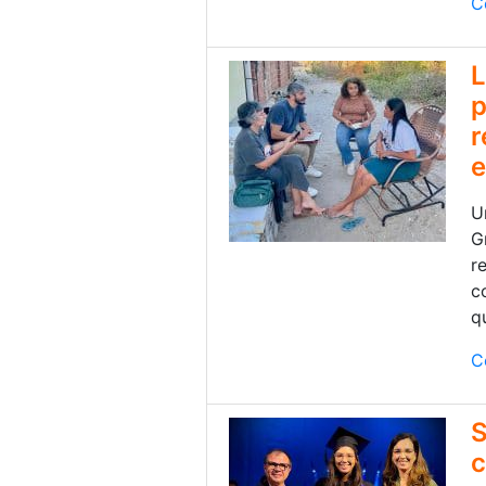
C
L
p
r
e
U
G
r
c
q
C
S
c