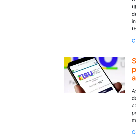
(
d
i
(
C
S
p
a
A
d
c
p
m
C