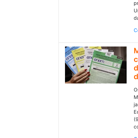
p
U
d
C
M
c
d
d
O
M
j
E
(
c