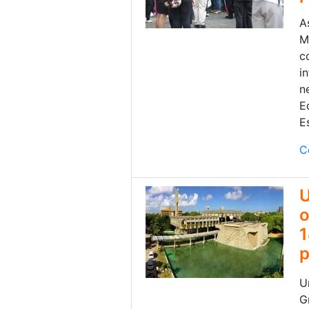
A
M
c
i
n
E
E
C
U
o
1
p
U
G