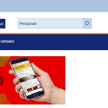
se
TURISMO