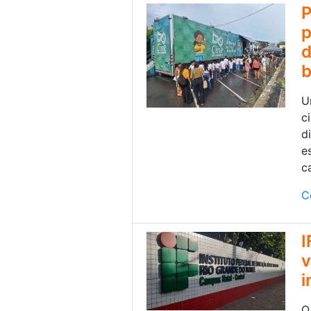
P
p
d
b
U
c
d
e
ca
C
I
v
i
O