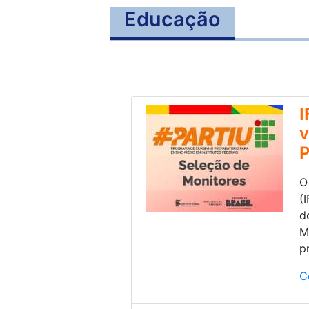
Educação
I
v
P
O
(
d
M
p
C