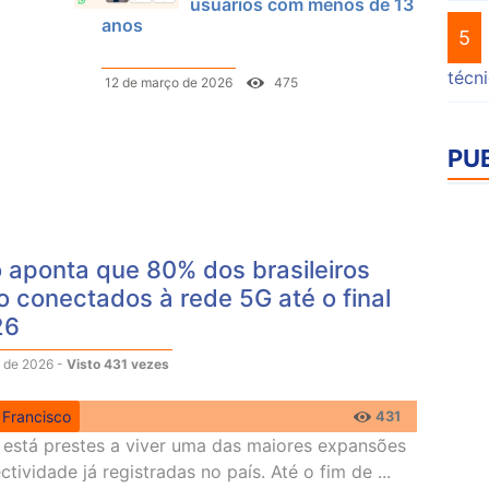
usuários com menos de 13
anos
5
técn
12 de março de 2026
475
PU
 aponta que 80% dos brasileiros
o conectados à rede 5G até o final
26
 de 2026 -
Visto 431 vezes
 Francisco
431
l está prestes a viver uma das maiores expansões
tividade já registradas no país. Até o fim de ...