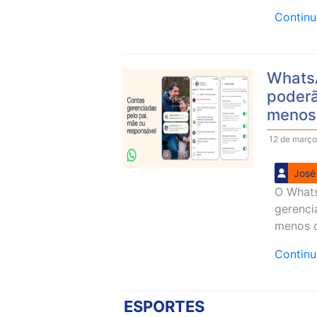
Contin
WhatsA
poderã
menos
12 de março
José
O Whats
gerenci
menos d
Contin
ESPORTES