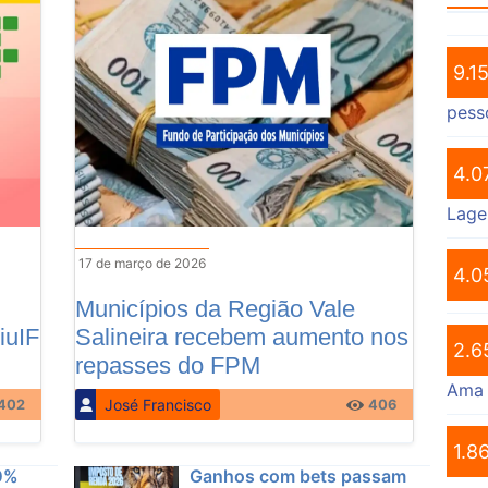
9.1
pess
4.0
Lage
17 de março de 2026
4.0
Municípios da Região Vale
iuIF
Salineira recebem aumento nos
2.6
repasses do FPM
Ama
José Francisco
402
406
1.8
0%
Ganhos com bets passam