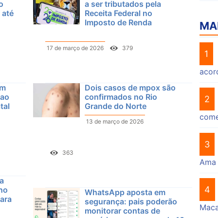
o
a ser tributados pela
 até
Receita Federal no
Imposto de Renda
MA
17 de março de 2026
379
1
acor
em
Dois casos de mpox são
 ao
confirmados no Rio
2
tal
Grande do Norte
come
13 de março de 2026
3
363
Ama
ga
4
 no
WhatsApp aposta em
ara
segurança: pais poderão
Mac
monitorar contas de