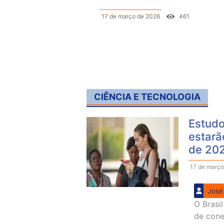
17 de março de 2026
461
CIÊNCIA E TECNOLOGIA
Estudo
estarã
de 20
17 de março
José
O Brasi
de conec