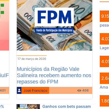
9.1
pess
4.0
Lage
17 de março de 2026
4.0
Municípios da Região Vale
iuIF
Salineira recebem aumento nos
2.6
repasses do FPM
Ama
José Francisco
401
406
1.8
0%
Ganhos com bets passam