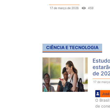
17 de março de 2026
459
CIÊNCIA E TECNOLOGIA
Estudo
estarã
de 20
17 de março
José
O Brasi
de conec