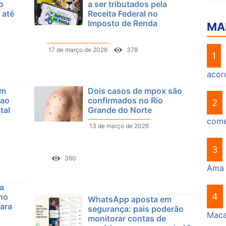
o
a ser tributados pela
 até
Receita Federal no
Imposto de Renda
MA
17 de março de 2026
378
1
acor
em
Dois casos de mpox são
 ao
confirmados no Rio
2
tal
Grande do Norte
come
13 de março de 2026
3
360
Ama
ga
4
 no
WhatsApp aposta em
ara
segurança: pais poderão
Mac
monitorar contas de