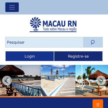
Login
Registre-se
<
>
☰