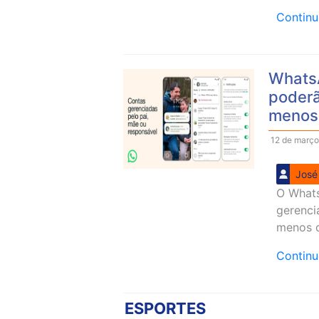
Contin
WhatsA
poderã
menos
12 de março
José
O Whats
gerenci
menos d
Contin
ESPORTES