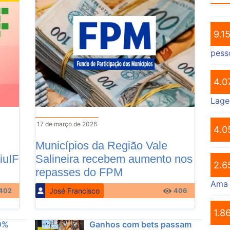
9.1
pess
4.0
Lage
17 de março de 2026
4.0
Municípios da Região Vale
iuIF
Salineira recebem aumento nos
2.6
repasses do FPM
Ama
José Francisco
402
406
1.8
0%
Ganhos com bets passam