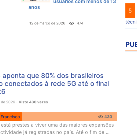
usuários com menos de 13
anos
5
técn
12 de março de 2026
474
PU
 aponta que 80% dos brasileiros
o conectados à rede 5G até o final
26
 de 2026 -
Visto 430 vezes
 Francisco
430
l está prestes a viver uma das maiores expansões
tividade já registradas no país. Até o fim de ...