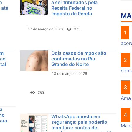
o
a ser tributados pela
 até
Receita Federal no
Imposto de Renda
MA
17 de março de 2026
379
1
acor
em
Dois casos de mpox são
 ao
confirmados no Rio
2
tal
Grande do Norte
come
13 de março de 2026
3
363
Ama
ga
4
 no
WhatsApp aposta em
ara
segurança: pais poderão
Mac
monitorar contas de