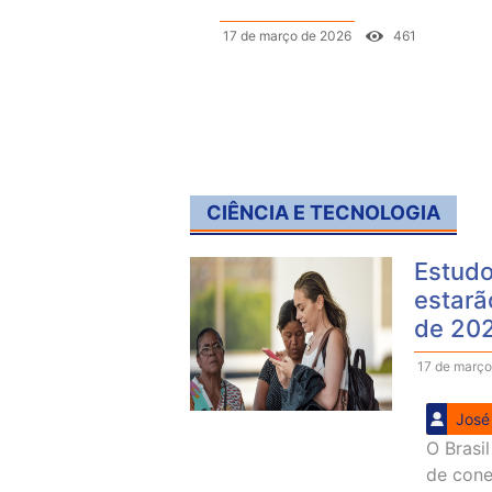
17 de março de 2026
461
CIÊNCIA E TECNOLOGIA
Estudo
estarã
de 20
17 de março
José
O Brasi
de conec