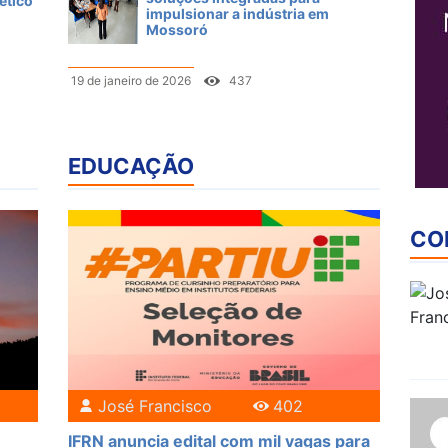
ético
impulsionar a indústria em
Mossoró
19 de janeiro de 2026
437
EDUCAÇÃO
CO
José Francisco
402
IFRN anuncia edital com mil vagas para