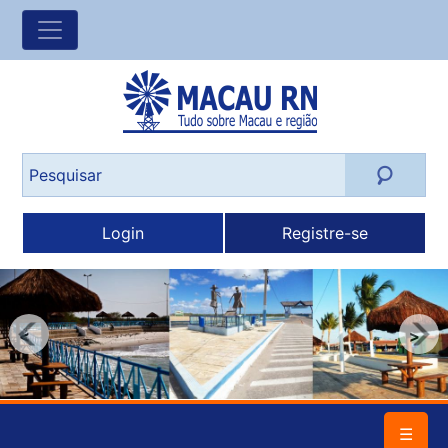
Login
Registre-se
<
>
☰