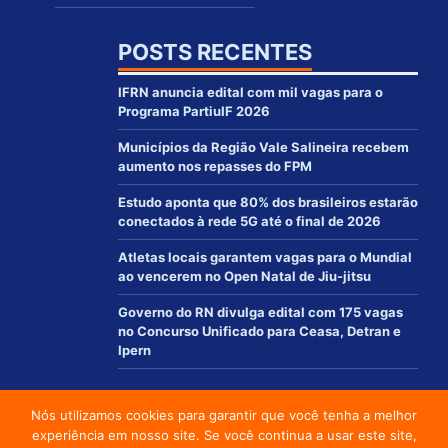
POSTS RECENTES
IFRN anuncia edital com mil vagas para o
Programa PartiuIF 2026
Municípios da Região Vale Salineira recebem
aumento nos repasses do FPM
Estudo aponta que 80% dos brasileiros estarão
conectados à rede 5G até o final de 2026
Atletas locais garantem vagas para o Mundial
ao vencerem no Open Natal de Jiu-jitsu
Governo do RN divulga edital com 175 vagas
no Concurso Unificado para Ceasa, Detran e
Ipern
Nós utilizamos cookies para garantir que você tenha a melhor
© 2012 - 2021 | www.macaurn.com.br - Todos os direitos reservados
experiência em nosso site. Se você continua a usar este site,
Desenvolvido por: