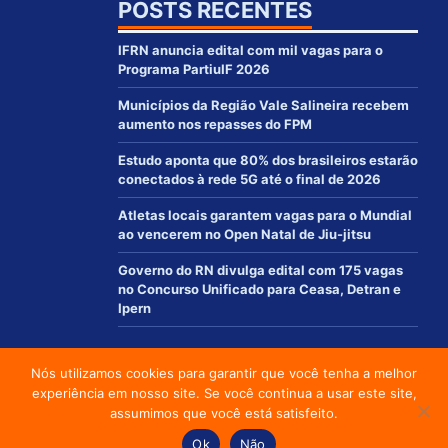
POSTS RECENTES
IFRN anuncia edital com mil vagas para o
Programa PartiuIF 2026
Municípios da Região Vale Salineira recebem
aumento nos repasses do FPM
Estudo aponta que 80% dos brasileiros estarão
conectados à rede 5G até o final de 2026
Atletas locais garantem vagas para o Mundial
ao vencerem no Open Natal de Jiu-jitsu
Governo do RN divulga edital com 175 vagas
no Concurso Unificado para Ceasa, Detran e
Ipern
Nós utilizamos cookies para garantir que você tenha a melhor
© 2012 - 2021 | www.macaurn.com.br - Todos os direitos reservados
experiência em nosso site. Se você continua a usar este site,
Desenvolvido por:
assumimos que você está satisfeito.
Social media & sharing icons powered by
UltimatelySocial
Ok
Não