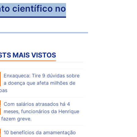
to científico no
STS MAIS VISTOS
Enxaqueca: Tire 9 dúvidas sobre
53
a doença que afeta milhões de
oas
Com salários atrasados há 4
74
meses, funcionários da Henrique
 fazem greve.
10 benefícios da amamentação
55