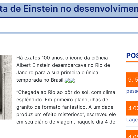
ita de Einstein no desenvolvimen
PO
Há exatos 100 anos, o ícone da ciência
Albert Einstein desembarcava no Rio de
Janeiro para a sua primeira e única
9.1
temporada no Brasil.
pess
“Chegada ao Rio ao pôr do sol, com clima
esplêndido. Em primeiro plano, ilhas de
granito de formato fantástico. A umidade
4.0
produz um efeito misterioso”, escreveu ele
Lage
em seu diário de viagem, naquele dia 4 de
4.0