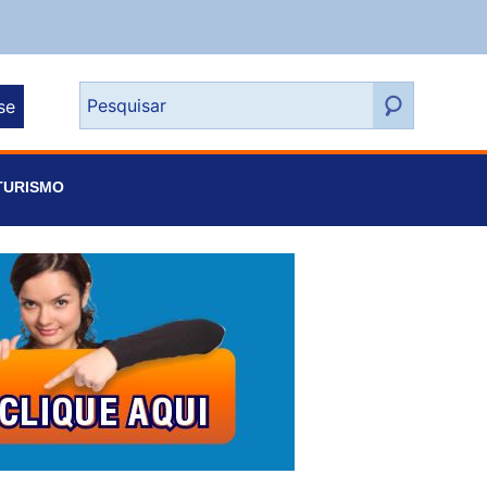
se
TURISMO