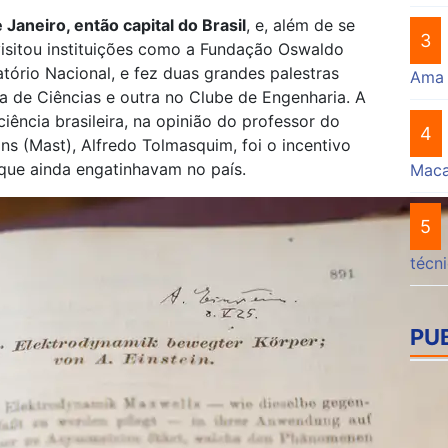
 Janeiro, então capital do Brasil
, e, além de se
3
isitou instituições como a Fundação Oswaldo
tório Nacional, e fez duas grandes palestras
Ama
a de Ciências e outra no Clube de Engenharia. A
ciência brasileira, na opinião do professor do
4
s (Mast), Alfredo Tolmasquim, foi o incentivo
 que ainda engatinhavam no país.
Mac
5
técn
PU