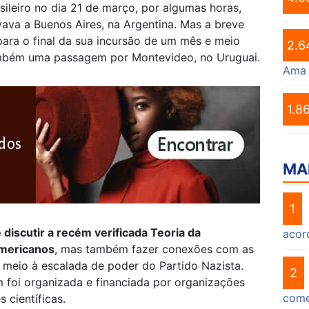
asileiro no dia 21 de março, por algumas horas,
vava a Buenos Aires, na Argentina. Mas a breve
para o final da sua incursão de um mês e meio
2.6
também uma passagem por Montevideo, no Uruguai.
Ama
1.8
MA
1
 discutir a recém verificada Teoria da
acor
americanos
, mas também fazer conexões com as
meio à escalada de poder do Partido Nazista.
2
 foi organizada e financiada por organizações
come
 científicas.