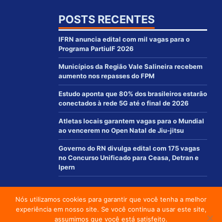
POSTS RECENTES
IFRN anuncia edital com mil vagas para o
Programa PartiuIF 2026
Municípios da Região Vale Salineira recebem
aumento nos repasses do FPM
Estudo aponta que 80% dos brasileiros estarão
conectados à rede 5G até o final de 2026
Atletas locais garantem vagas para o Mundial
ao vencerem no Open Natal de Jiu-jitsu
Governo do RN divulga edital com 175 vagas
no Concurso Unificado para Ceasa, Detran e
Ipern
Nós utilizamos cookies para garantir que você tenha a melhor
© 2012 - 2021 | www.macaurn.com.br - Todos os direitos reservados
experiência em nosso site. Se você continua a usar este site,
Desenvolvido por:
assumimos que você está satisfeito.