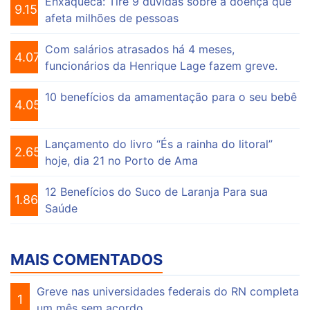
Enxaqueca: Tire 9 dúvidas sobre a doença que
9.155
afeta milhões de pessoas
Com salários atrasados há 4 meses,
4.075
funcionários da Henrique Lage fazem greve.
10 benefícios da amamentação para o seu bebê
4.056
Lançamento do livro “És a rainha do litoral”
2.650
hoje, dia 21 no Porto de Ama
12 Benefícios do Suco de Laranja Para sua
1.863
Saúde
MAIS COMENTADOS
Greve nas universidades federais do RN completa
1
um mês sem acordo