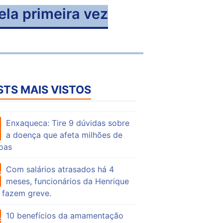
la primeira vez
STS MAIS VISTOS
Enxaqueca: Tire 9 dúvidas sobre
55
a doença que afeta milhões de
oas
Com salários atrasados há 4
75
meses, funcionários da Henrique
 fazem greve.
10 benefícios da amamentação
56