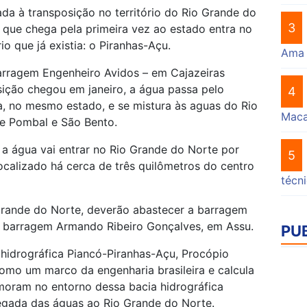
da à transposição no território do Rio Grande do
3
 que chega pela primeira vez ao estado entra no
rio que já existia: o Piranhas-Açu.
Ama
rragem Engenheiro Avidos – em Cajazeiras
sição chegou em janeiro, a água passa pelo
4
, no mesmo estado, e se mistura às aguas do Rio
Mac
de Pombal e São Bento.
 a água vai entrar no Rio Grande do Norte por
5
ocalizado há cerca de três quilômetros do centro
técn
rande do Norte, deverão abastecer a barragem
é a barragem Armando Ribeiro Gonçalves, em Assu.
PU
hidrográfica Piancó-Piranhas-Açu, Procópio
mo um marco da engenharia brasileira e calcula
moram no entorno dessa bacia hidrográfica
egada das águas ao Rio Grande do Norte.