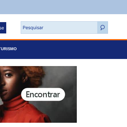
se
TURISMO