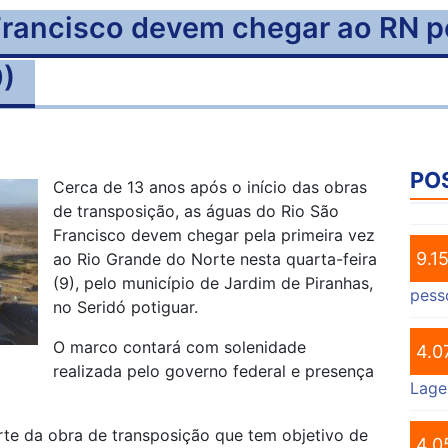
rancisco devem chegar ao RN pe
9)
PO
Cerca de 13 anos após o início das obras
de transposição, as águas do Rio São
Francisco devem chegar pela primeira vez
9.1
ao Rio Grande do Norte nesta quarta-feira
(9), pelo município de Jardim de Piranhas,
pess
no Seridó potiguar.
O marco contará com solenidade
4.0
realizada pelo governo federal e presença
Lage
orte da obra de transposição que tem objetivo de
4.0