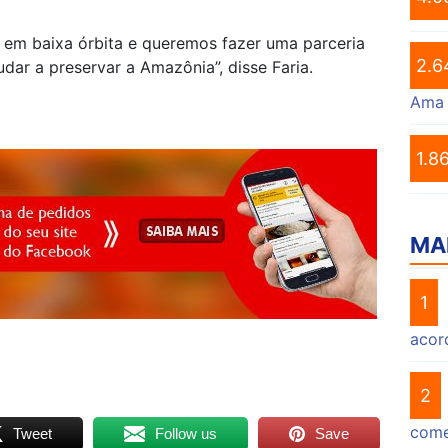
s em baixa órbita e queremos fazer uma parceria
2.6
udar a preservar a Amazônia”, disse Faria.
Ama
1.8
MA
1
acor
2
come
Tweet
Follow us
Save