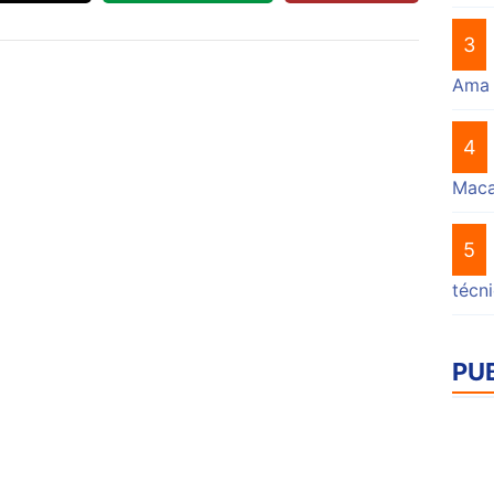
3
Ama
4
Mac
5
técn
PU