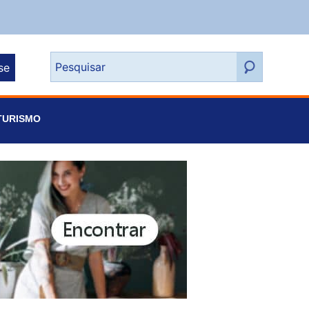
se
TURISMO