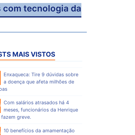
s com tecnologia da
STS MAIS VISTOS
Enxaqueca: Tire 9 dúvidas sobre
55
a doença que afeta milhões de
oas
Com salários atrasados há 4
75
meses, funcionários da Henrique
 fazem greve.
10 benefícios da amamentação
55