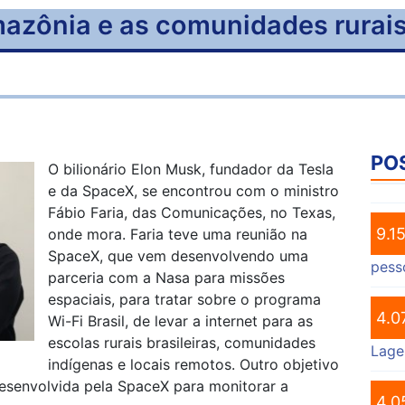
 Amazônia e as comunidades rurai
PO
O bilionário Elon Musk, fundador da Tesla
e da SpaceX, se encontrou com o ministro
Fábio Faria, das Comunicações, no Texas,
9.1
onde mora. Faria teve uma reunião na
SpaceX, que vem desenvolvendo uma
pess
parceria com a Nasa para missões
espaciais, para tratar sobre o programa
4.0
Wi-Fi Brasil, de levar a internet para as
escolas rurais brasileiras, comunidades
Lage
indígenas e locais remotos. Outro objetivo
s desenvolvida pela SpaceX para monitorar a
4.0