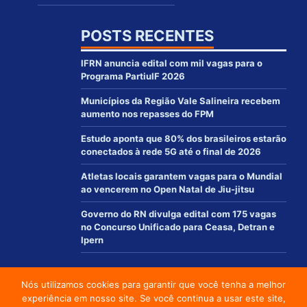
POSTS RECENTES
IFRN anuncia edital com mil vagas para o
Programa PartiuIF 2026
Municípios da Região Vale Salineira recebem
aumento nos repasses do FPM
Estudo aponta que 80% dos brasileiros estarão
conectados à rede 5G até o final de 2026
Atletas locais garantem vagas para o Mundial
ao vencerem no Open Natal de Jiu-jitsu
Governo do RN divulga edital com 175 vagas
no Concurso Unificado para Ceasa, Detran e
Ipern
Nós utilizamos cookies para garantir que você tenha a melhor
© 2012 - 2021 | www.macaurn.com.br - Todos os direitos reservados
experiência em nosso site. Se você continua a usar este site,
Desenvolvido por: