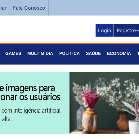
iar
Fale Conosco
Login
Registre-
GAMES
MULTIMÍDIA
POLÍTICA
SAÚDE
ECONOMIA