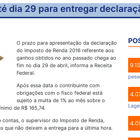
té dia 29 para entregar declaraç
PO
O prazo para apresentação da declaração
do Imposto de Renda 2016 referente aos
ganhos obtidos no ano passado chega ao
9.1
fim no dia 29 de abril, informa a Receita
Federal.
pess
Após essa data o contribuinte com
obrigações com o fisco federal está
4.0
sujeito a multa de 1% ao mês sobre o
Lage
nimo de R$ 165,74.
 contas, o supervisor do Imposto de Renda,
4.0
 que não deixem a entrega para a última hora.