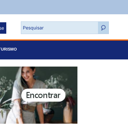
se
TURISMO