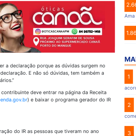
2.6
Ama
1.8
MA
er a declaração porque as dúvidas surgem no
eclaração. E não só dúvidas, tem também a
1
rios.”
acor
 contribuinte deve entrar na página da Receita
zenda.gov.br
) e baixar o programa gerador do IR
2
come
ração do IR as pessoas que tiveram no ano
3