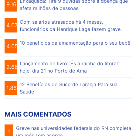
Enxaqueca: Tire 9 dúvidas sobre a doença que
9.160
afeta milhões de pessoas
Com salários atrasados há 4 meses,
4.076
funcionários da Henrique Lage fazem greve.
10 benefícios da amamentação para o seu bebê
4.056
Lançamento do livro “És a rainha do litoral”
2.663
hoje, dia 21 no Porto de Ama
12 Benefícios do Suco de Laranja Para sua
1.865
Saúde
MAIS COMENTADOS
Greve nas universidades federais do RN completa
1
um mês sem acordo