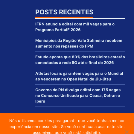
POSTS RECENTES
IFRN anuncia edital com mil vagas para o
Programa PartiuIF 2026
Municípios da Região Vale Salineira recebem
aumento nos repasses do FPM
Estudo aponta que 80% dos brasileiros estarão
conectados à rede 5G até o final de 2026
Atletas locais garantem vagas para o Mundial
ao vencerem no Open Natal de Jiu-jitsu
Governo do RN divulga edital com 175 vagas
no Concurso Unificado para Ceasa, Detran e
Ipern
Nós utilizamos cookies para garantir que você tenha a melhor
© 2012 - 2021 | www.macaurn.com.br - Todos os direitos reservados
experiência em nosso site. Se você continua a usar este site,
Desenvolvido por:
assumimos que você está satisfeito.