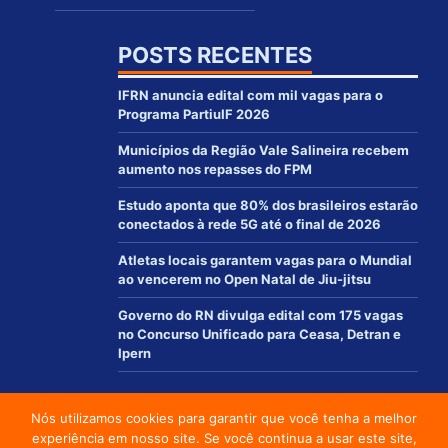
POSTS RECENTES
IFRN anuncia edital com mil vagas para o
Programa PartiuIF 2026
Municípios da Região Vale Salineira recebem
aumento nos repasses do FPM
Estudo aponta que 80% dos brasileiros estarão
conectados à rede 5G até o final de 2026
Atletas locais garantem vagas para o Mundial
ao vencerem no Open Natal de Jiu-jitsu
Governo do RN divulga edital com 175 vagas
no Concurso Unificado para Ceasa, Detran e
Ipern
Nós utilizamos cookies para garantir que você tenha a melhor
© 2012 - 2021 | www.macaurn.com.br - Todos os direitos reservados
experiência em nosso site. Se você continua a usar este site,
Desenvolvido por: