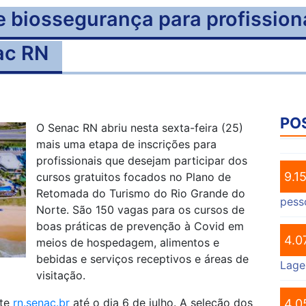
e biossegurança para profission
ac RN
PO
O Senac RN abriu nesta sexta-feira (25)
mais uma etapa de inscrições para
profissionais que desejam participar dos
9.1
cursos gratuitos focados no Plano de
Retomada do Turismo do Rio Grande do
pess
Norte. São 150 vagas para os cursos de
boas práticas de prevenção à Covid em
4.0
meios de hospedagem, alimentos e
bebidas e serviços receptivos e áreas de
Lage
visitação.
ite
rn.senac.br
até o dia 6 de julho. A seleção dos
4.0