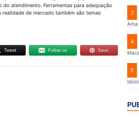
ão do atendimento. Ferramentas para adequação
3
a realidade de mercado também são temas
Ama
4
Tweet
Follow us
Save
Mac
5
técn
PU