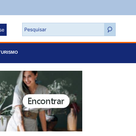
se
TURISMO