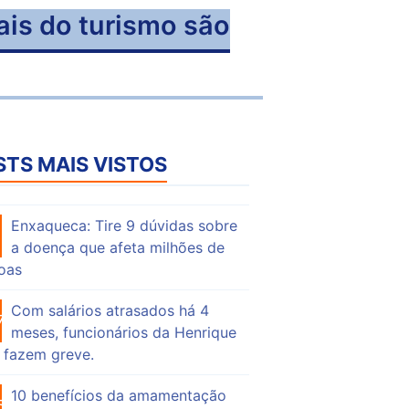
ais do turismo são
STS MAIS VISTOS
Enxaqueca: Tire 9 dúvidas sobre
53
a doença que afeta milhões de
oas
Com salários atrasados há 4
73
meses, funcionários da Henrique
 fazem greve.
10 benefícios da amamentação
55