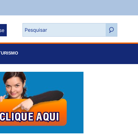
se
TURISMO