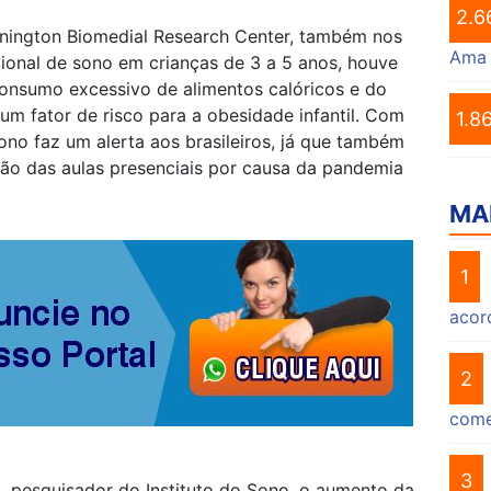
2.6
nington Biomedial Research Center, também nos
Ama
ional de sono em crianças de 3 a 5 anos, houve
onsumo excessivo de alimentos calóricos e do
um fator de risco para a obesidade infantil. Com
1.8
ono faz um alerta aos brasileiros, já que também
ão das aulas presenciais por causa da pandemia
MA
1
acor
2
come
3
 pesquisador do Instituto do Sono, o aumento da