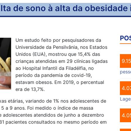
lta de sono à alta da obesidade i
PO
Um estudo feito por pesquisadores da
Universidade da Pensilvânia, nos Estados
Unidos (EUA), mostrou que 15,4% das
9.1
crianças atendidas em 29 clínicas ligadas
ao Hospital Infantil da Filadélfia, no
pess
período da pandemia de covid-19,
estavam obesos. Em 2019, o percentual
4.0
era de 13,7%.
Lage
as etárias, variando de 1% nos adolescentes de
 5 a 9 anos. Foi medido o índice de massa
 e adolescentes atendidos de junho a dezembro
4.0
81 pacientes consultados no mesmo período em