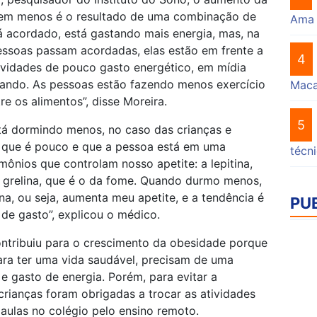
mem menos é o resultado de uma combinação de
Ama
tá acordado, está gastando mais energia, mas, na
essoas passam acordadas, elas estão em frente a
4
ividades de pouco gasto energético, em mídia
dando. As pessoas estão fazendo menos exercício
Mac
re os alimentos”, disse Moreira.
5
stá dormindo menos, no caso das crianças e
 que é pouco e que a pessoa está em uma
técn
mônios que controlam nosso apetite: a lepitina,
a grelina, que é o da fome. Quando durmo menos,
na, ou seja, aumenta meu apetite, e a tendência é
PU
de gasto”, explicou o médico.
ntribuiu para o crescimento da obesidade porque
para ter uma vida saudável, precisam de uma
e gasto de energia. Porém, para evitar a
crianças foram obrigadas a trocar as atividades
s aulas no colégio pelo ensino remoto.