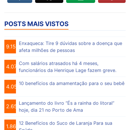
POSTS MAIS VISTOS
Enxaqueca: Tire 9 dúvidas sobre a doença que
9.156
afeta milhões de pessoas
Com salários atrasados há 4 meses,
4.076
funcionários da Henrique Lage fazem greve.
10 benefícios da amamentação para o seu bebê
4.056
Lançamento do livro “És a rainha do litoral”
2.655
hoje, dia 21 no Porto de Ama
12 Benefícios do Suco de Laranja Para sua
1.864