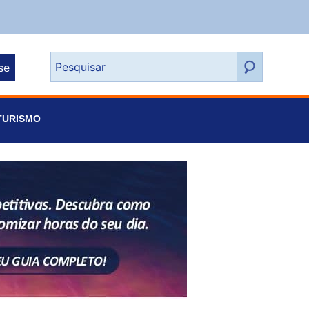
se
TURISMO