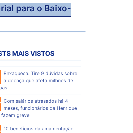
ial para o Baixo-
STS MAIS VISTOS
Enxaqueca: Tire 9 dúvidas sobre
50
a doença que afeta milhões de
oas
Com salários atrasados há 4
68
meses, funcionários da Henrique
 fazem greve.
10 benefícios da amamentação
52