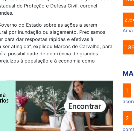
tadual de Proteção e Defesa Civil, coronel
andes.
2.6
o Governo do Estado sobre as ações a serem
Ama
ural por inundação ou alagamento. Precisamos
r para dar respostas rápidas e efetivas à
ser atingida”, explicou Marcos de Carvalho, para
1.8
é a possibilidade de ocorrência de grandes
 prejuízos à população e à economia como
MA
1
acor
2
come