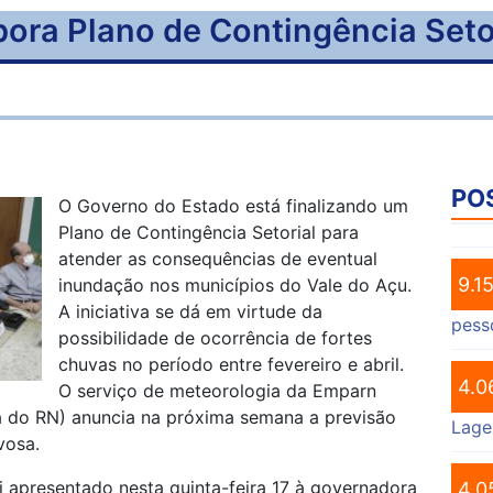
ora Plano de Contingência Setor
PO
O Governo do Estado está finalizando um
Plano de Contingência Setorial para
atender as consequências de eventual
9.1
inundação nos municípios do Vale do Açu.
A iniciativa se dá em virtude da
pess
possibilidade de ocorrência de fortes
chuvas no período entre fevereiro e abril.
4.0
O serviço de meteorologia da Emparn
 do RN) anuncia na próxima semana a previsão
Lage
vosa.
i apresentado nesta quinta-feira 17 à governadora
4.0