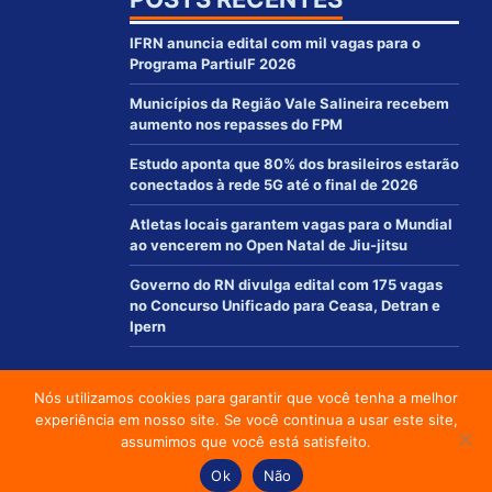
IFRN anuncia edital com mil vagas para o
Programa PartiuIF 2026
Municípios da Região Vale Salineira recebem
aumento nos repasses do FPM
Estudo aponta que 80% dos brasileiros estarão
conectados à rede 5G até o final de 2026
Atletas locais garantem vagas para o Mundial
ao vencerem no Open Natal de Jiu-jitsu
Governo do RN divulga edital com 175 vagas
no Concurso Unificado para Ceasa, Detran e
Ipern
Nós utilizamos cookies para garantir que você tenha a melhor
© 2012 - 2021 | www.macaurn.com.br - Todos os direitos reservados
experiência em nosso site. Se você continua a usar este site,
Desenvolvido por:
assumimos que você está satisfeito.
Social media & sharing icons powered by
UltimatelySocial
Ok
Não