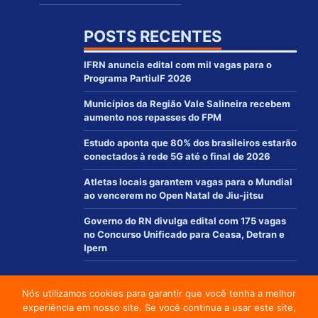
POSTS RECENTES
IFRN anuncia edital com mil vagas para o
Programa PartiuIF 2026
Municípios da Região Vale Salineira recebem
aumento nos repasses do FPM
Estudo aponta que 80% dos brasileiros estarão
conectados à rede 5G até o final de 2026
Atletas locais garantem vagas para o Mundial
ao vencerem no Open Natal de Jiu-jitsu
Governo do RN divulga edital com 175 vagas
no Concurso Unificado para Ceasa, Detran e
Ipern
Nós utilizamos cookies para garantir que você tenha a melhor
© 2012 - 2021 | www.macaurn.com.br - Todos os direitos reservados
experiência em nosso site. Se você continua a usar este site,
Desenvolvido por: