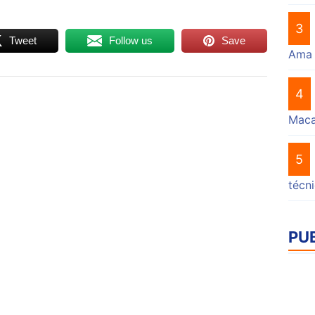
3
Tweet
Follow us
Save
Ama
4
Mac
5
técn
PU