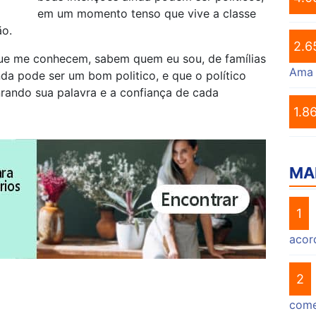
em um momento tenso que vive a classe
ão.
2.6
que me conhecem, sabem quem eu sou, de famílias
Ama
da pode ser um bom politico, e que o político
ando sua palavra e a confiança de cada
1.8
MA
1
acor
2
come