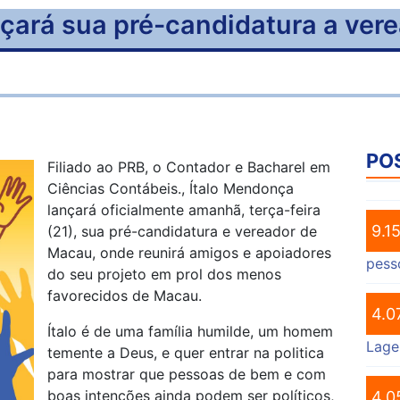
çará sua pré-candidatura a vere
PO
Filiado ao PRB, o Contador e Bacharel em
Ciências Contábeis., Ítalo Mendonça
lançará oficialmente amanhã, terça-feira
9.1
(21), sua pré-candidatura e vereador de
Macau, onde reunirá amigos e apoiadores
pess
do seu projeto em prol dos menos
favorecidos de Macau.
4.0
Ítalo é de uma família humilde, um homem
Lage
temente a Deus, e quer entrar na politica
para mostrar que pessoas de bem e com
boas intenções ainda podem ser políticos,
4.0