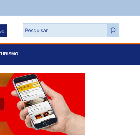
se
TURISMO