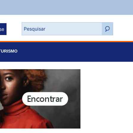
se
TURISMO