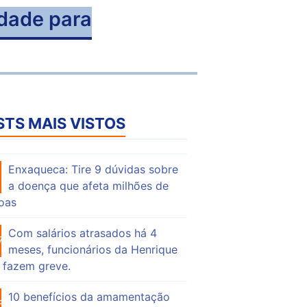
edade para
STS MAIS VISTOS
Enxaqueca: Tire 9 dúvidas sobre
53
a doença que afeta milhões de
oas
Com salários atrasados há 4
73
meses, funcionários da Henrique
 fazem greve.
10 benefícios da amamentação
55