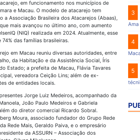
tacarejo, em funcionamento nos municípios de
âmara e Macau. O modelo de atacarejo tem
3
o a Associação Brasileira dos Atacarejos (Abaas),
Ama
r que mais avançou no último ano, com aumento
lsenIQ (NIQ) realizada em 2024. Atualmente, esse
e 74% das famílias brasileiras.
4
ejo em Macau reuniu diversas autoridades, entre
Mac
lho, da Habitação e da Assistência Social, Íris
do Estado; a prefeita de Macau, Flávia Tavares
5
cipal, vereadora Ceição Lins; além de ex-
técn
tes de entidades locais.
 presentes Jorge Luiz Medeiros, acompanhado da
 Manoela, João Paulo Medeiros e Gabriela
PU
 além do diretor comercial Ricardo Sobral.
berg Moura, associado fundador do Grupo Rede
 da Rede Mais, Geraldo Paiva, e o empresário
 presidente da ASSURN – Associação dos