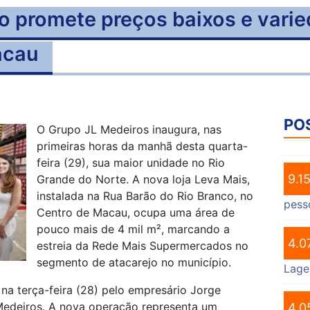
o promete preços baixos e vari
acau
PO
O Grupo JL Medeiros inaugura, nas
primeiras horas da manhã desta quarta-
feira (29), sua maior unidade no Rio
9.1
Grande do Norte. A nova loja Leva Mais,
instalada na Rua Barão do Rio Branco, no
pess
Centro de Macau, ocupa uma área de
pouco mais de 4 mil m², marcando a
4.0
estreia da Rede Mais Supermercados no
segmento de atacarejo no município.
Lage
a terça-feira (28) pelo empresário Jorge
Medeiros. A nova operação representa um
4.0