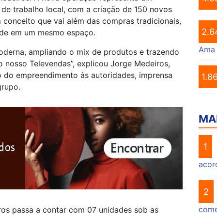
de trabalho local, com a criação de 150 novos
conceito que vai além das compras tradicionais,
2.6
edade em um mesmo espaço.
Ama
derna, ampliando o mix de produtos e trazendo
 nosso Televendas”, explicou Jorge Medeiros,
o do empreendimento às autoridades, imprensa
1.8
grupo.
MA
1
acor
2
come
ros passa a contar com 07 unidades sob as