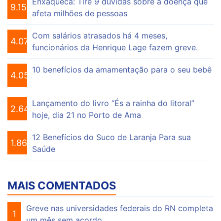
Enxaqueca: Tire 9 dúvidas sobre a doença que
9.154
afeta milhões de pessoas
Com salários atrasados há 4 meses,
4.074
funcionários da Henrique Lage fazem greve.
10 benefícios da amamentação para o seu bebê
4.055
Lançamento do livro “És a rainha do litoral”
2.647
hoje, dia 21 no Porto de Ama
12 Benefícios do Suco de Laranja Para sua
1.863
Saúde
MAIS COMENTADOS
Greve nas universidades federais do RN completa
1
um mês sem acordo