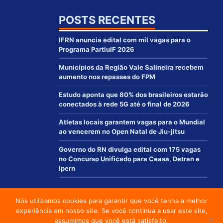
POSTS RECENTES
IFRN anuncia edital com mil vagas para o
Programa PartiuIF 2026
Municípios da Região Vale Salineira recebem
aumento nos repasses do FPM
Estudo aponta que 80% dos brasileiros estarão
conectados à rede 5G até o final de 2026
Atletas locais garantem vagas para o Mundial
ao vencerem no Open Natal de Jiu-jitsu
Governo do RN divulga edital com 175 vagas
no Concurso Unificado para Ceasa, Detran e
Ipern
Nós utilizamos cookies para garantir que você tenha a melhor
© 2012 - 2021 | www.macaurn.com.br - Todos os direitos reservados
experiência em nosso site. Se você continua a usar este site,
Desenvolvido por:
assumimos que você está satisfeito.