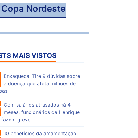
a Copa Nordeste
STS MAIS VISTOS
Enxaqueca: Tire 9 dúvidas sobre
56
a doença que afeta milhões de
oas
Com salários atrasados há 4
76
meses, funcionários da Henrique
 fazem greve.
10 benefícios da amamentação
56