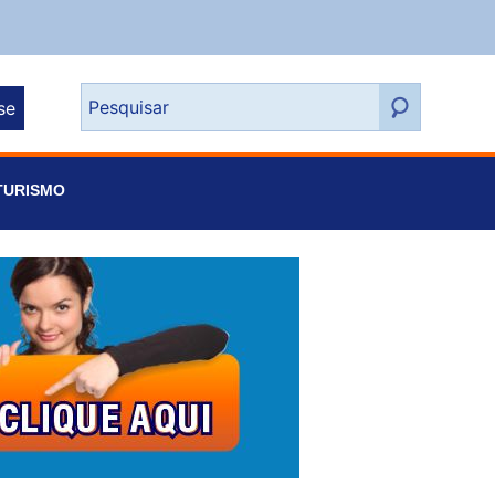
se
TURISMO