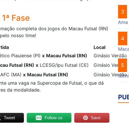
.
3
 1ª Fase
Ama
ramação completa dos jogos do Macau Futsal (RN)
 pelo nosso time!
4
tida
Local
Mac
ético Piauiense (PI)
x
Macau Futsal (RN)
Ginásio Verdão
cau Futsal (RN)
x
LCESG/Ipu Futsal (CE)
Ginásio Verdão
5
AFC (MA)
x
Macau Futsal (RN)
Ginásio Verdão
técn
te uma vaga na Supercopa de Futsal, o que dá
ores da modalidade.
PU
Tweet
Follow us
Save