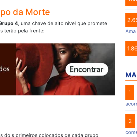
upo da Morte
2.6
Grupo 4
, uma chave de alto nível que promete
 terão pela frente:
Ama
1.8
MA
1
acor
2
come
 os dois primeiros colocados de cada grupo