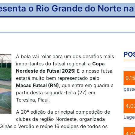
esenta o Rio Grande do Norte n
PO
A bola vai rolar para um dos desafios mais
importantes do futsal regional: a
Copa
Nordeste de Futsal 2025
! E o nosso futsal
9.1
estará muito bem representado pelo
Macau Futsal (RN)
, que entra em quadra a
pess
partir desta segunda-feira (27) em
Teresina, Piauí.
4.0
A 20ª edição da principal competição de
Lage
clubes da região Nordeste, organizada
 Ginásio Verdão e reúne 16 equipes de todos os
4.0