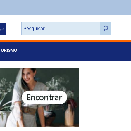
se
TURISMO