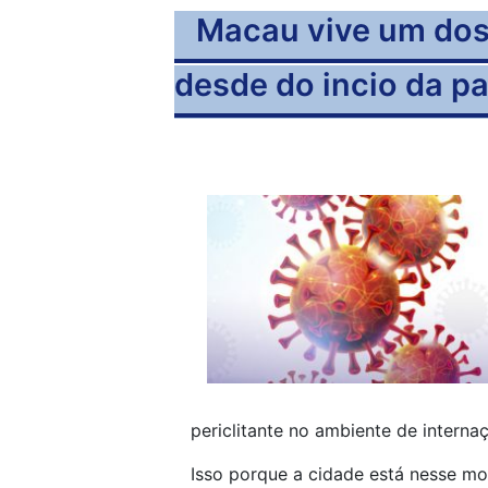
Macau vive um dos
desde do incio da p
periclitante no ambiente de interna
Isso porque a cidade está nesse mo