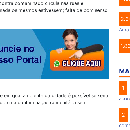
ontra contaminado circula nas ruas e
nada os mesmos estivessem; falta de bom senso
2.6
Ama
1.8
MA
1
 em qual ambiente da cidade é possível se sentir
acor
ndo uma contaminação comunitária sem
2
come