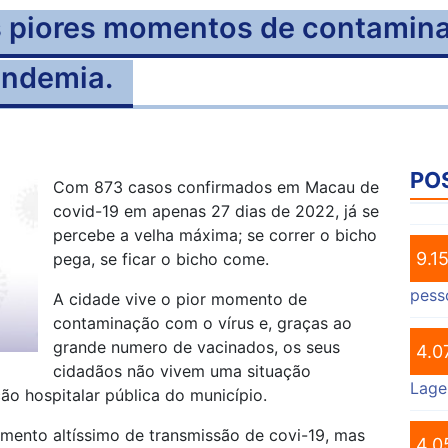
 piores momentos de contamina
andemia.
PO
Com 873 casos confirmados em Macau de
covid-19 em apenas 27 dias de 2022, já se
percebe a velha máxima; se correr o bicho
9.1
pega, se ficar o bicho come.
pess
A cidade vive o pior momento de
contaminação com o vírus e, graças ao
grande numero de vacinados, os seus
4.0
cidadãos não vivem uma situação
Lage
ção hospitalar pública do município.
mento altíssimo de transmissão de covi-19, mas
4.0