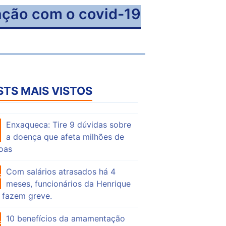
ção com o covid-19
STS MAIS VISTOS
Enxaqueca: Tire 9 dúvidas sobre
53
a doença que afeta milhões de
oas
Com salários atrasados há 4
73
meses, funcionários da Henrique
 fazem greve.
10 benefícios da amamentação
55