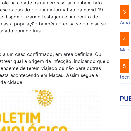
trole na cidade os números só aumentam, fato
sentação do boletim informativo da covid-19
3
e disponibilizando testagem e um centro de
Ama
 mas a população também precisa se policiar, se
rovado com o virus.
4
Mac
o a um caso confirmado, em área definida. Ou
astrear qual a origem da infecção, indicando que o
5
ependente de terem viajado ou não para outras
a está acontecendo em Macau. Assim segue a
técn
da cidade.
PU