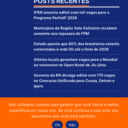
POSTS RECENTES
IFRN anuncia edital com mil vagas para o
Programa PartiuIF 2026
Municípios da Região Vale Salineira recebem
aumento nos repasses do FPM
Estudo aponta que 80% dos brasileiros estarão
conectados à rede 5G até o final de 2026
Atletas locais garantem vagas para o Mundial
ao vencerem no Open Natal de Jiu-jitsu
Governo do RN divulga edital com 175 vagas
no Concurso Unificado para Ceasa, Detran e
Ipern
Nós utilizamos cookies para garantir que você tenha a melhor
© 2012 - 2021 | www.macaurn.com.br - Todos os direitos reservados
experiência em nosso site. Se você continua a usar este site,
Desenvolvido por:
assumimos que você está satisfeito.
Social media & sharing icons powered by
UltimatelySocial
Ok
Não