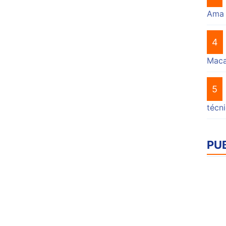
Ama
4
Mac
5
técn
PU