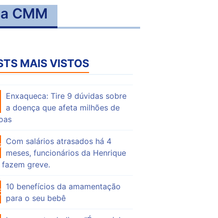
 na CMM
STS MAIS VISTOS
Enxaqueca: Tire 9 dúvidas sobre
59
a doença que afeta milhões de
oas
Com salários atrasados há 4
76
meses, funcionários da Henrique
 fazem greve.
10 benefícios da amamentação
56
para o seu bebê