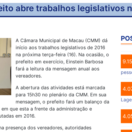
to abre trabalhos legislativos
PO
A Câmara Municipal de Macau (CMM) dá
início aos trabalhos legislativos de 2016
na próxima terça-feira (16). Na ocasião, o
9.1
prefeito em exercício, Einstein Barbosa
fará a leitura da mensagem anual aos
pess
vereadores.
A abertura das atividades está marcada
4.0
para 15h30 no plenário da CMM. Em sua
Lage
mensagem, o prefeito fará um balanço da
 em que esta a frente da administração e
utadas em 2016.
4.0
na presença dos vereadores, autoridades