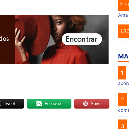
2.6
Ama
1.8
MA
1
acor
2
Tweet
Follow us
Save
come
3