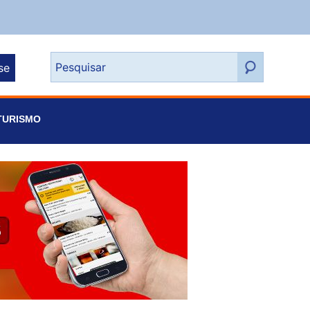
se
TURISMO