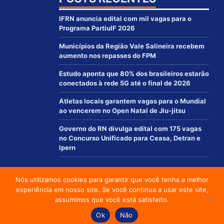
IFRN anuncia edital com mil vagas para o
Programa PartiuIF 2026
Municípios da Região Vale Salineira recebem
aumento nos repasses do FPM
Estudo aponta que 80% dos brasileiros estarão
conectados à rede 5G até o final de 2026
Atletas locais garantem vagas para o Mundial
ao vencerem no Open Natal de Jiu-jitsu
Governo do RN divulga edital com 175 vagas
no Concurso Unificado para Ceasa, Detran e
Ipern
Nós utilizamos cookies para garantir que você tenha a melhor
© 2012 - 2021 | www.macaurn.com.br - Todos os direitos reservados
experiência em nosso site. Se você continua a usar este site,
Desenvolvido por:
assumimos que você está satisfeito.
Social media & sharing icons powered by
UltimatelySocial
Ok
Não