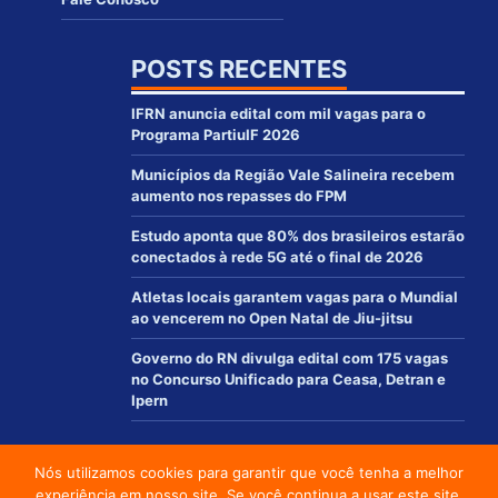
POSTS RECENTES
IFRN anuncia edital com mil vagas para o
Programa PartiuIF 2026
Municípios da Região Vale Salineira recebem
aumento nos repasses do FPM
Estudo aponta que 80% dos brasileiros estarão
conectados à rede 5G até o final de 2026
Atletas locais garantem vagas para o Mundial
ao vencerem no Open Natal de Jiu-jitsu
Governo do RN divulga edital com 175 vagas
no Concurso Unificado para Ceasa, Detran e
Ipern
Nós utilizamos cookies para garantir que você tenha a melhor
© 2012 - 2021 | www.macaurn.com.br - Todos os direitos reservados
experiência em nosso site. Se você continua a usar este site,