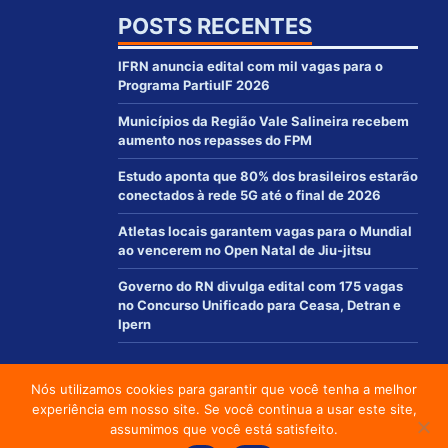
POSTS RECENTES
IFRN anuncia edital com mil vagas para o
Programa PartiuIF 2026
Municípios da Região Vale Salineira recebem
aumento nos repasses do FPM
Estudo aponta que 80% dos brasileiros estarão
conectados à rede 5G até o final de 2026
Atletas locais garantem vagas para o Mundial
ao vencerem no Open Natal de Jiu-jitsu
Governo do RN divulga edital com 175 vagas
no Concurso Unificado para Ceasa, Detran e
Ipern
Nós utilizamos cookies para garantir que você tenha a melhor
© 2012 - 2021 | www.macaurn.com.br - Todos os direitos reservados
experiência em nosso site. Se você continua a usar este site,
Desenvolvido por:
assumimos que você está satisfeito.