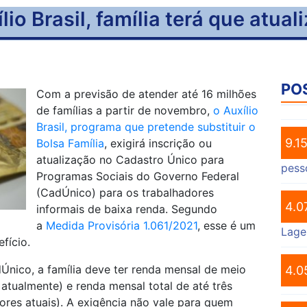
lio Brasil, família terá que atua
PO
Com a previsão de atender até 16 milhões
de famílias a partir
de novembro
,
o Auxílio
Brasil, programa que pretende substituir o
9.1
Bolsa Família
, exigirá inscrição ou
atualização no Cadastro Único para
pess
Programas Sociais do Governo Federal
(CadÚnico) para os trabalhadores
4.0
informais de baixa renda. Segundo
a
Medida Provisória 1.061/2021
, esse é um
Lage
fício.
Único, a família deve
ter
renda mensal de meio
4.0
atualmente) e renda mensal total de até três
lores atuais). A exigência não vale para quem