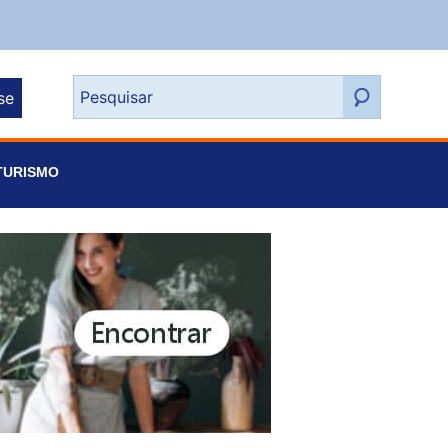
se
TURISMO