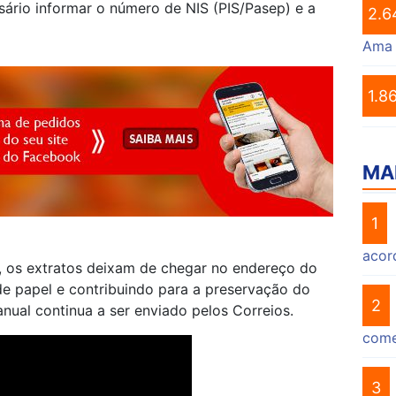
sário informar o número de NIS (PIS/Pasep) e a
2.6
Ama
1.8
MA
1
acor
, os extratos deixam de chegar no endereço do
e papel e contribuindo para a preservação do
2
nual continua a ser enviado pelos Correios.
come
3