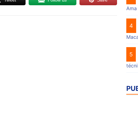
Ama
4
Mac
5
técn
PU