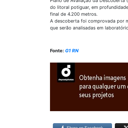
Plano de Avaliação da Descoberta (
do litoral potiguar, em profundida
final de 4.200 metros.
A descoberta foi comprovada por me
que serão analisadas em laboratório
Fonte:
G1 RN
Share on Facebook