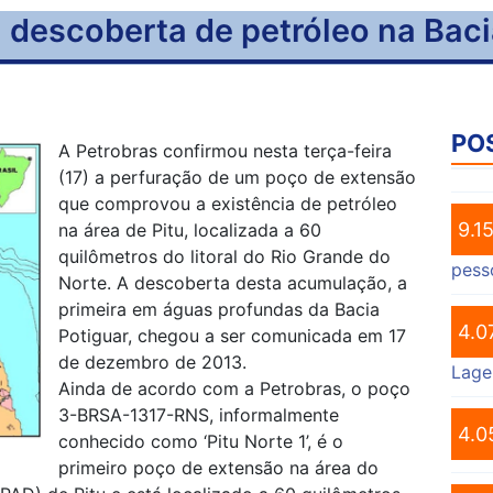
 descoberta de petróleo na Baci
PO
A Petrobras confirmou nesta terça-feira
(17) a perfuração de um poço de extensão
que comprovou a existência de petróleo
9.1
na área de Pitu, localizada a 60
quilômetros do litoral do Rio Grande do
pess
Norte. A descoberta desta acumulação, a
primeira em águas profundas da Bacia
4.0
Potiguar, chegou a ser comunicada em 17
de dezembro de 2013.
Lage
Ainda de acordo com a Petrobras, o poço
3-BRSA-1317-RNS, informalmente
4.0
conhecido como ‘Pitu Norte 1’, é o
primeiro poço de extensão na área do