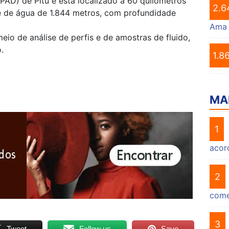
PAD) de Pitu e está localizado a 60 quilômetros
2.6
de de água de 1.844 metros, com profundidade
Ama
io de análise de perfis e de amostras de fluido,
.
1.8
MA
1
acor
2
come
3
Tweet
Follow us
Save