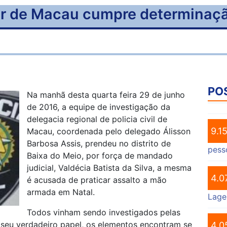
itar de Macau cumpre determinaçã
PO
Na manhã desta quarta feira 29 de junho
de 2016, a equipe de investigação da
delegacia regional de policia civil de
9.1
Macau, coordenada pelo delegado Álisson
Barbosa Assis, prendeu no distrito de
pess
Baixa do Meio, por força de mandado
judicial, Valdécia Batista da Silva, a mesma
4.0
é acusada de praticar assalto a mão
armada em Natal.
Lage
Todos vinham sendo investigados pelas
 o seu verdadeiro papel, os elementos encontram se
4.0