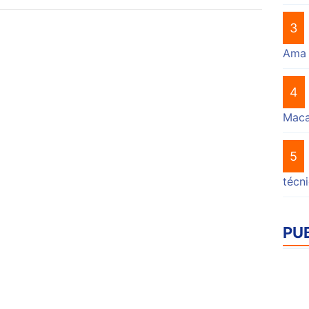
3
Ama
4
Mac
5
técn
PU