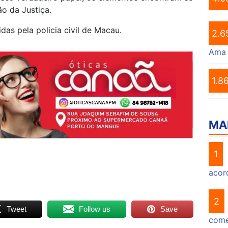
o da Justiça.
as pela policia civil de Macau.
2.6
Ama
1.8
MA
1
acor
2
Tweet
Follow us
Save
come