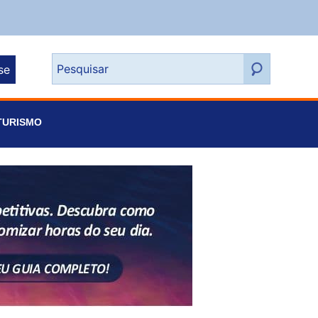
se
TURISMO