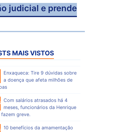
o judicial e prende
STS MAIS VISTOS
Enxaqueca: Tire 9 dúvidas sobre
56
a doença que afeta milhões de
oas
Com salários atrasados há 4
76
meses, funcionários da Henrique
 fazem greve.
10 benefícios da amamentação
56