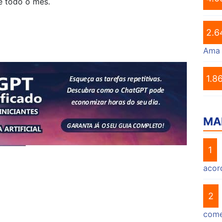
e todo o mês.
2.6
Ama
1.8
MA
1
acor
2
come