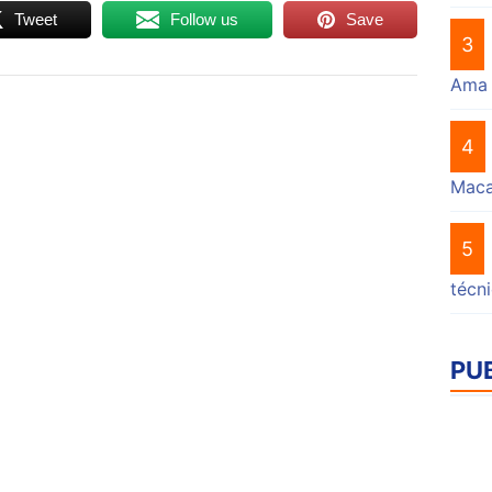
Tweet
Follow us
Save
3
Ama
4
Mac
5
técn
PU