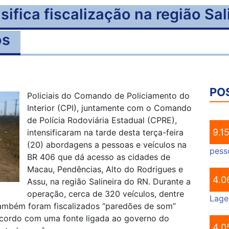
nsifica fiscalização na região Sa
os
PO
Policiais do Comando de Policiamento do
Interior (CPI), juntamente com o Comando
de Polícia Rodoviária Estadual (CPRE),
9.1
intensificaram na tarde desta terça-feira
(20) abordagens a pessoas e veículos na
pess
BR 406 que dá acesso as cidades de
Macau, Pendências, Alto do Rodrigues e
4.0
Assu, na região Salineira do RN. Durante a
operação, cerca de 320 veículos, dentre
Lage
Também foram fiscalizados “paredões de som”
 acordo com uma fonte ligada ao governo do
4.0