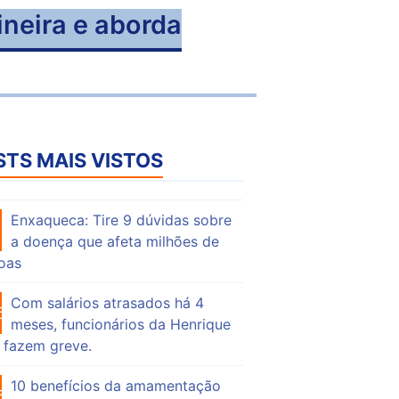
lineira e aborda
STS MAIS VISTOS
Enxaqueca: Tire 9 dúvidas sobre
51
a doença que afeta milhões de
oas
Com salários atrasados há 4
69
meses, funcionários da Henrique
 fazem greve.
10 benefícios da amamentação
53