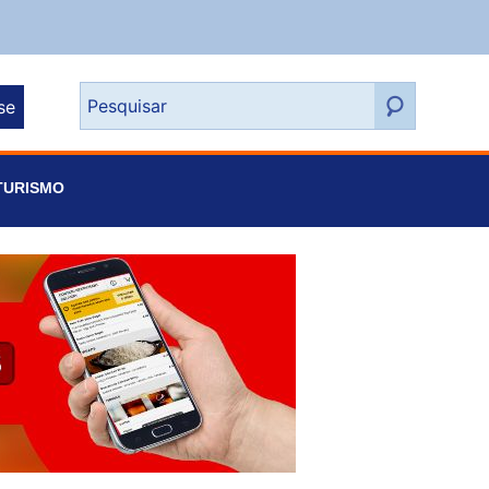
se
TURISMO