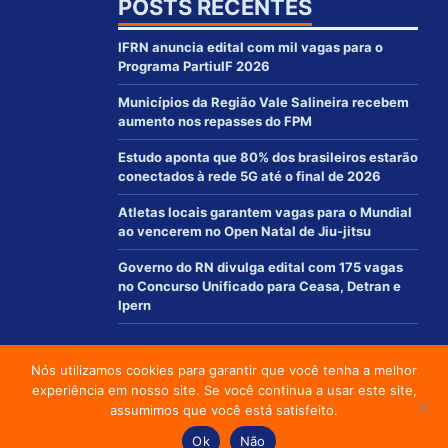
POSTS RECENTES
IFRN anuncia edital com mil vagas para o
Programa PartiuIF 2026
Municípios da Região Vale Salineira recebem
aumento nos repasses do FPM
Estudo aponta que 80% dos brasileiros estarão
conectados à rede 5G até o final de 2026
Atletas locais garantem vagas para o Mundial
ao vencerem no Open Natal de Jiu-jitsu
Governo do RN divulga edital com 175 vagas
no Concurso Unificado para Ceasa, Detran e
Ipern
Nós utilizamos cookies para garantir que você tenha a melhor
© 2012 - 2021 | www.macaurn.com.br - Todos os direitos reservados
experiência em nosso site. Se você continua a usar este site,
Desenvolvido por:
assumimos que você está satisfeito.
Social media & sharing icons powered by
UltimatelySocial
Ok
Não