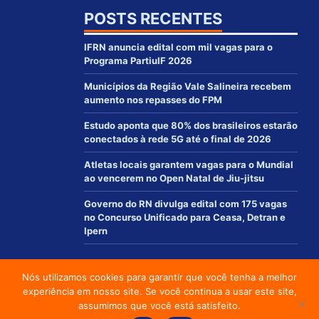
POSTS RECENTES
IFRN anuncia edital com mil vagas para o
Programa PartiuIF 2026
Municípios da Região Vale Salineira recebem
aumento nos repasses do FPM
Estudo aponta que 80% dos brasileiros estarão
conectados à rede 5G até o final de 2026
Atletas locais garantem vagas para o Mundial
ao vencerem no Open Natal de Jiu-jitsu
Governo do RN divulga edital com 175 vagas
no Concurso Unificado para Ceasa, Detran e
Ipern
Nós utilizamos cookies para garantir que você tenha a melhor
© 2012 - 2021 | www.macaurn.com.br - Todos os direitos reservados
experiência em nosso site. Se você continua a usar este site,
Desenvolvido por:
assumimos que você está satisfeito.