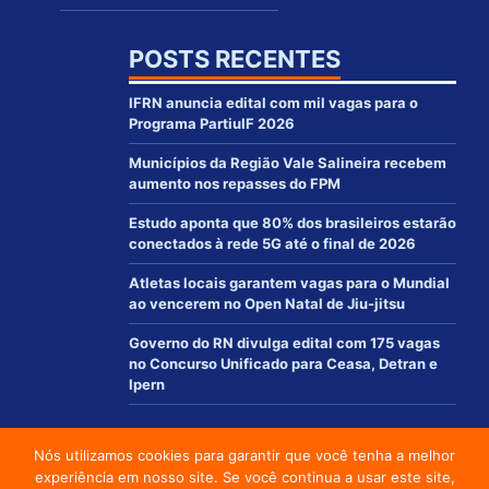
POSTS RECENTES
IFRN anuncia edital com mil vagas para o
Programa PartiuIF 2026
Municípios da Região Vale Salineira recebem
aumento nos repasses do FPM
Estudo aponta que 80% dos brasileiros estarão
conectados à rede 5G até o final de 2026
Atletas locais garantem vagas para o Mundial
ao vencerem no Open Natal de Jiu-jitsu
Governo do RN divulga edital com 175 vagas
no Concurso Unificado para Ceasa, Detran e
Ipern
Nós utilizamos cookies para garantir que você tenha a melhor
© 2012 - 2021 | www.macaurn.com.br - Todos os direitos reservados
experiência em nosso site. Se você continua a usar este site,
Desenvolvido por: