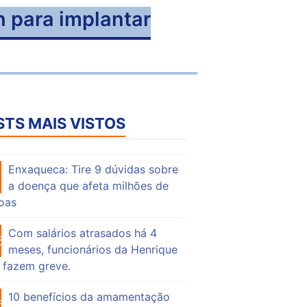
h para implantar
STS MAIS VISTOS
Enxaqueca: Tire 9 dúvidas sobre
51
a doença que afeta milhões de
oas
Com salários atrasados há 4
69
meses, funcionários da Henrique
 fazem greve.
10 benefícios da amamentação
53