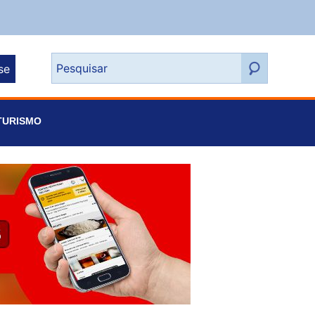
se
TURISMO