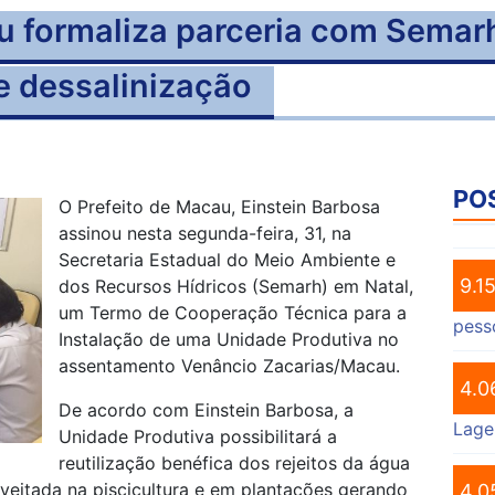
u formaliza parceria com Semar
e dessalinização
PO
O Prefeito de Macau, Einstein Barbosa
assinou nesta segunda-feira, 31, na
Secretaria Estadual do Meio Ambiente e
9.1
dos Recursos Hídricos (Semarh) em Natal,
um Termo de Cooperação Técnica para a
pess
Instalação de uma Unidade Produtiva no
assentamento Venâncio Zacarias/Macau.
4.0
De acordo com Einstein Barbosa, a
Lage
Unidade Produtiva possibilitará a
reutilização benéfica dos rejeitos da água
veitada na piscicultura e em plantações gerando
4.0