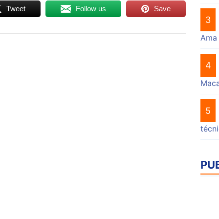
Tweet
Follow us
Save
3
Ama
4
Mac
5
técn
PU