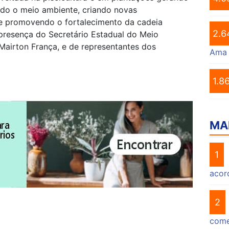
ndo o meio ambiente, criando novas
e promovendo o fortalecimento da cadeia
2.6
presença do Secretário Estadual do Meio
Mairton França, e de representantes dos
Ama
1.8
MA
1
acor
2
come