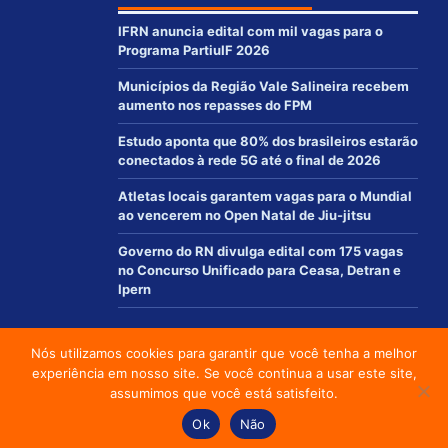
IFRN anuncia edital com mil vagas para o
Programa PartiuIF 2026
Municípios da Região Vale Salineira recebem
aumento nos repasses do FPM
Estudo aponta que 80% dos brasileiros estarão
conectados à rede 5G até o final de 2026
Atletas locais garantem vagas para o Mundial
ao vencerem no Open Natal de Jiu-jitsu
Governo do RN divulga edital com 175 vagas
no Concurso Unificado para Ceasa, Detran e
Ipern
Nós utilizamos cookies para garantir que você tenha a melhor
© 2012 - 2021 | www.macaurn.com.br - Todos os direitos reservados
experiência em nosso site. Se você continua a usar este site,
Desenvolvido por:
assumimos que você está satisfeito.
Social media & sharing icons powered by
UltimatelySocial
Ok
Não