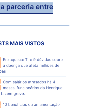
 parceria entre
STS MAIS VISTOS
Enxaqueca: Tire 9 dúvidas sobre
53
a doença que afeta milhões de
oas
Com salários atrasados há 4
74
meses, funcionários da Henrique
 fazem greve.
10 benefícios da amamentação
55