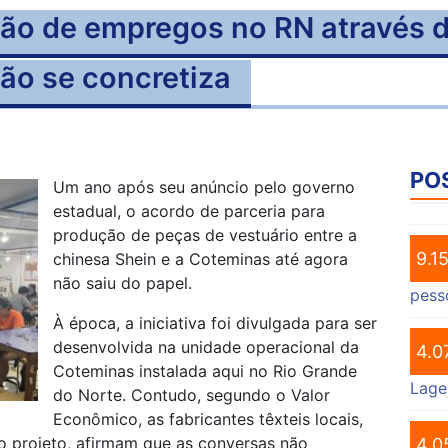
o de empregos no RN através da
ão se concretiza
PO
Um ano após seu anúncio pelo governo
estadual, o acordo de parceria para
produção de peças de vestuário entre a
9.1
chinesa Shein e a Coteminas até agora
não saiu do papel.
pess
À época, a iniciativa foi divulgada para ser
desenvolvida na unidade operacional da
4.0
Coteminas instalada aqui no Rio Grande
Lage
do Norte. Contudo, segundo o Valor
Econômico, as fabricantes têxteis locais,
do projeto, afirmam que as conversas não
4.0