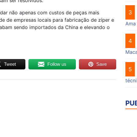
sam ser resolvidos.
3
 lidar não apenas com custos de peças mais
e de empresas locais para fabricação de zíper e
Ama
acabam sendo importados da China e elevando o
4
Mac
Tweet
Follow us
Save
5
técn
PU