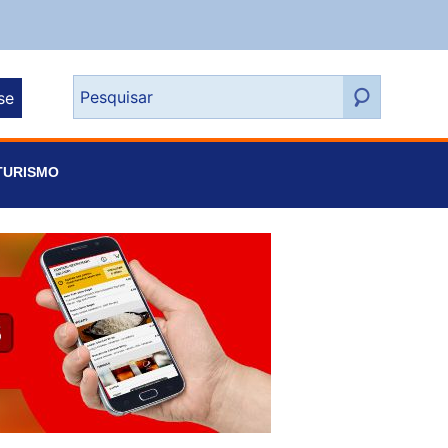
se
TURISMO