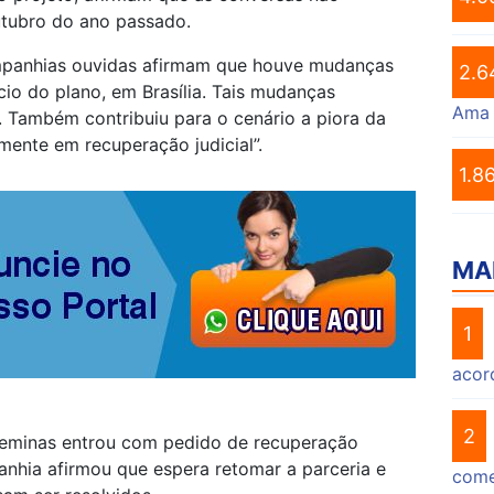
utubro do ano passado.
panhias ouvidas afirmam que houve mudanças
2.6
io do plano, em Brasília. Tais mudanças
Ama
. Também contribuiu para o cenário a piora da
lmente em recuperação judicial”.
1.8
MA
1
acor
2
oteminas entrou com pedido de recuperação
anhia afirmou que espera retomar a parceria e
come