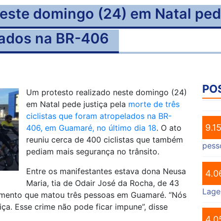
deste domingo (24) em Natal pedi
elados na BR-406
PO
Um protesto realizado neste domingo (24)
em Natal pede justiça pela
morte de três
ciclistas que foram atropelados na BR-
9.1
406, em Guamaré, no último dia 18
. O ato
reuniu cerca de 400 ciclistas que também
pess
pediam mais segurança no trânsito.
Entre os manifestantes estava dona Neusa
4.0
Maria, tia de Odair José da Rocha, de 43
Lage
amento que matou três pessoas em Guamaré. “Nós
ça. Esse crime não pode ficar impune”, disse
4.0