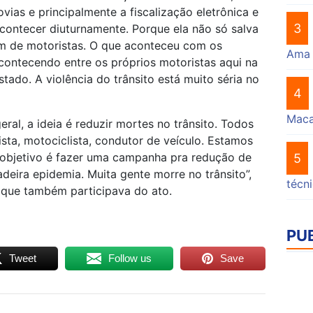
ovias e principalmente a fiscalização eletrônica e
3
acontecer diuturnamente. Porque ela não só salva
bém de motoristas. O que aconteceu com os
Ama
acontecendo entre os próprios motoristas aqui na
tado. A violência do trânsito está muito séria no
4
Mac
al, a ideia é reduzir mortes no trânsito. Todos
ista, motociclista, condutor de veículo. Estamos
objetivo é fazer uma campanha pra redução de
5
deira epidemia. Muita gente morre no trânsito”,
técn
, que também participava do ato.
PU
Tweet
Follow us
Save