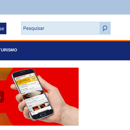
se
TURISMO