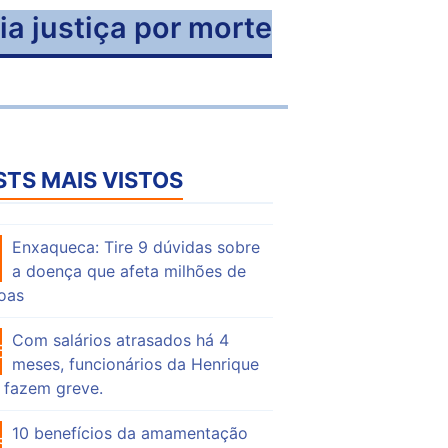
a justiça por morte
STS MAIS VISTOS
Enxaqueca: Tire 9 dúvidas sobre
50
a doença que afeta milhões de
oas
Com salários atrasados há 4
68
meses, funcionários da Henrique
 fazem greve.
10 benefícios da amamentação
52