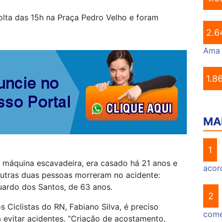
olta das 15h na Praça Pedro Velho e foram
2.6
Ama
1.8
MA
1
 máquina escavadeira, era casado há 21 anos e
acor
 outras duas pessoas morreram no acidente:
uardo dos Santos, de 63 anos.
2
 Ciclistas do RN, Fabiano Silva, é preciso
come
 a evitar acidentes. “Criação de acostamento,