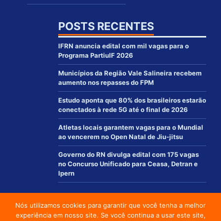
POSTS RECENTES
IFRN anuncia edital com mil vagas para o
Programa PartiuIF 2026
Municípios da Região Vale Salineira recebem
aumento nos repasses do FPM
Estudo aponta que 80% dos brasileiros estarão
conectados à rede 5G até o final de 2026
Atletas locais garantem vagas para o Mundial
ao vencerem no Open Natal de Jiu-jitsu
Governo do RN divulga edital com 175 vagas
no Concurso Unificado para Ceasa, Detran e
Ipern
Nós utilizamos cookies para garantir que você tenha a melhor
© 2012 - 2021 | www.macaurn.com.br - Todos os direitos reservados
experiência em nosso site. Se você continua a usar este site,
Desenvolvido por: