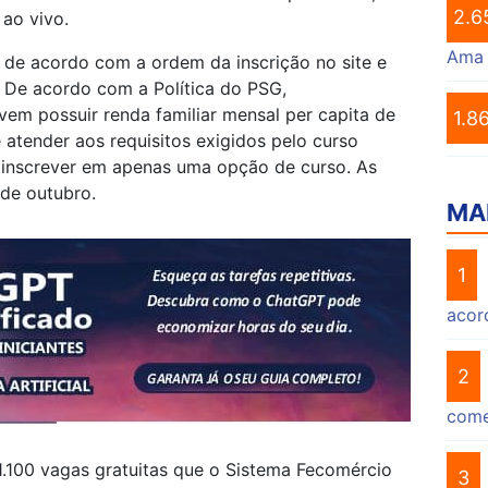
2.6
 ao vivo.
Ama
a de acordo com a ordem da inscrição no site e
 De acordo com a Política do PSG,
vem possuir renda familiar mensal per capita de
1.8
e atender aos requisitos exigidos pelo curso
 inscrever em apenas uma opção de curso. As
 de outubro.
MA
1
acor
2
come
.100 vagas gratuitas que o Sistema Fecomércio
3