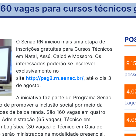
60 vagas para cursos técnicos 
PO
O Senac RN iniciou mais uma etapa de
inscrições gratuitas para Cursos Técnicos
em Natal, Assú, Caicó e Mossoró. Os
9.1
interessados poderão se inscrever
exclusivamente no
pess
site
http://psg2.rn.senac.br/
, até o dia 3
de agosto.
4.0
A iniciativa faz parte do Programa Senac
Lage
o de promover a inclusão social por meio da
soas de baixa renda. São 160 vagas em quatro
 Administração (65 vagas), Técnico em
4.0
m Logística (30 vagas) e Técnico em Guia de
 serão ministrados na modalidade presencial,