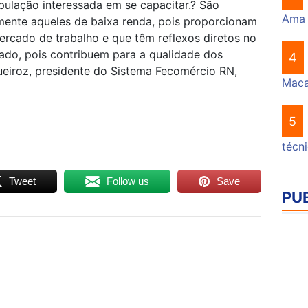
pulação interessada em se capacitar.? São
Ama
lmente aqueles de baixa renda, pois proporcionam
ercado de trabalho e que têm reflexos diretos no
do, pois contribuem para a qualidade dos
4
Queiroz, presidente do Sistema Fecomércio RN,
Mac
5
técn
Tweet
Follow us
Save
PU