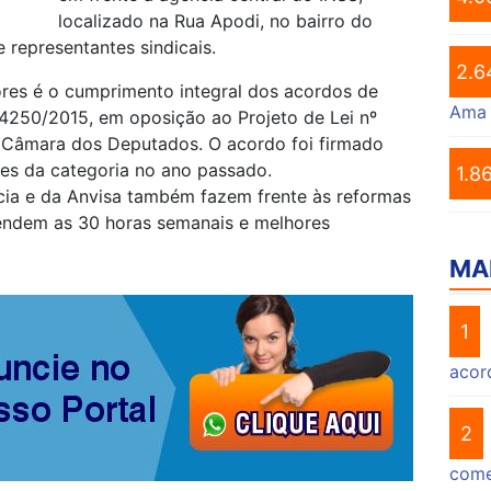
localizado na Rua Apodi, no bairro do
e representantes sindicais.
2.6
res é o cumprimento integral dos acordos de
Ama
º 4250/2015, em oposição ao Projeto de Lei nº
 Câmara dos Deputados. O acordo foi firmado
es da categoria no ano passado.
1.8
cia e da Anvisa também fazem frente às reformas
fendem as 30 horas semanais e melhores
MA
1
acor
2
come