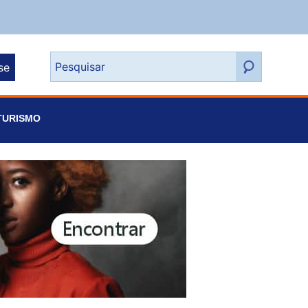
se
TURISMO