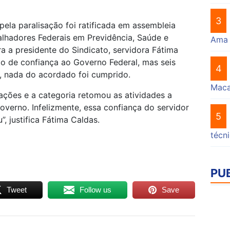
3
ela paralisação foi ratificada em assembleia
lhadores Federais em Previdência, Saúde e
Ama
a a presidente do Sindicato, servidora Fátima
o de confiança ao Governo Federal, mas seis
4
, nada do acordado foi cumprido.
Mac
ções e a categoria retomou as atividades a
overno. Infelizmente, essa confiança do servidor
5
, justifica Fátima Caldas.
técn
PU
Tweet
Follow us
Save