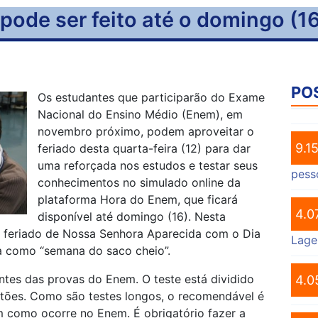
ode ser feito até o domingo (1
PO
Os estudantes que participarão do Exame
Nacional do Ensino Médio (Enem), em
novembro próximo, podem aproveitar o
9.1
feriado desta quarta-feira (12) para dar
uma reforçada nos estudos e testar seus
pess
conhecimentos no simulado online da
plataforma Hora do Enem, que ficará
4.0
disponível até domingo (16). Nesta
 feriado de Nossa Senhora Aparecida com o Dia
Lage
a como “semana do saco cheio”.
ntes das provas do Enem. O teste está dividido
4.0
ões. Como são testes longos, o recomendável é
im como ocorre no Enem. É obrigatório fazer a