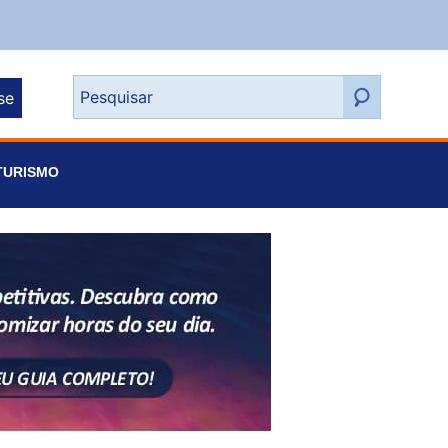
se
TURISMO