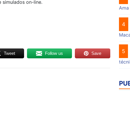
 simulados on-line.
Ama
4
Mac
5
Tweet
Follow us
Save
técn
PU